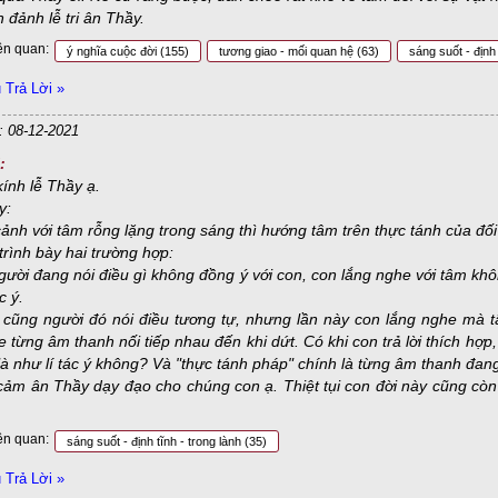
 đảnh lễ tri ân Thầy.
ên quan:
ý nghĩa cuộc đời
(155)
tương giao - mối quan hệ
(63)
sáng suốt - định 
Trả Lời »
: 08-12-2021
:
ính lễ Thầy ạ.
y:
cảnh với tâm rỗng lặng trong sáng thì hướng tâm trên thực tánh của đối 
trình bày hai trường hợp:
gười đang nói điều gì không đồng ý với con, con lắng nghe với tâm không
c ý.
 cũng người đó nói điều tương tự, nhưng lần này con lắng nghe mà t
 từng âm thanh nối tiếp nhau đến khi dứt. Có khi con trả lời thích hợp,
là như lí tác ý không? Và "thực tánh pháp" chính là từng âm thanh đang
cảm ân Thầy dạy đạo cho chúng con ạ. Thiệt tụi con đời này cũng c
.
ên quan:
sáng suốt - định tĩnh - trong lành
(35)
Trả Lời »