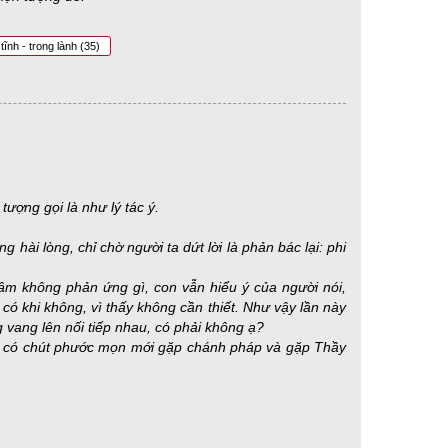
tĩnh - trong lành
(35)
tượng gọi là như lý tác ý.
 hài lòng, chỉ chờ người ta dứt lời là phản bác lại: phi
âm không phản ứng gì, con vẫn hiểu ý của người nói,
 có khi không, vì thấy không cần thiết. Như vậy lần này
 vang lên nối tiếp nhau, có phải không ạ?
òn có chút phước mọn mới gặp chánh pháp và gặp Thầy