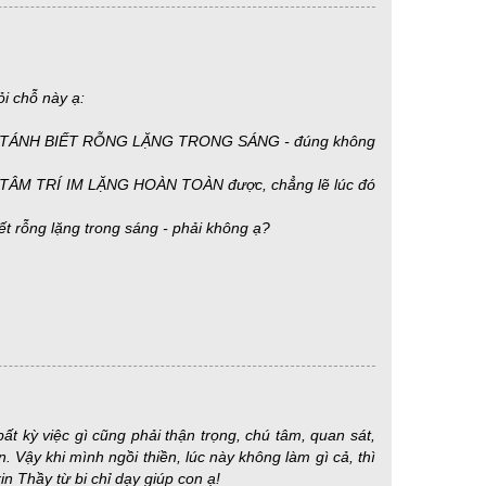
ỏi chỗ này ạ:
 chỉ là TÁNH BIẾT RỖNG LẶNG TRONG SÁNG - đúng không
g thể TÂM TRÍ IM LẶNG HOÀN TOÀN được, chẳng lẽ lúc đó
rỗng lặng trong sáng - phải không ạ?
t kỳ việc gì cũng phải thận trọng, chú tâm, quan sát,
 Vậy khi mình ngồi thiền, lúc này không làm gì cả, thì
n Thầy từ bi chỉ dạy giúp con ạ!