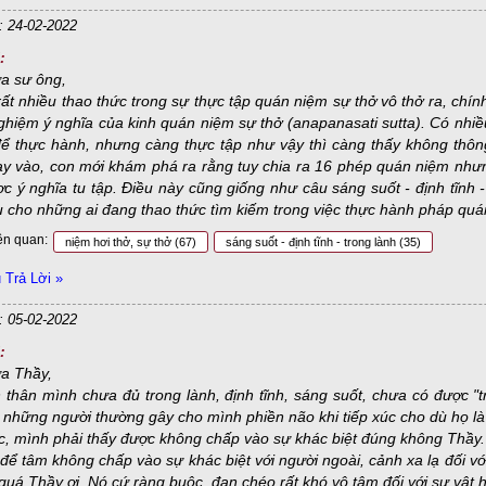
: 24-02-2022
:
ưa sư ông,
ất nhiều thao thức trong sự thực tập quán niệm sự thở vô thở ra, chí
hiệm ý nghĩa của kinh quán niệm sự thở (anapanasati sutta). Có nhiề
ể thực hành, nhưng càng thực tập như vậy thì càng thấy không thông.
y vào, con mới khám phá ra rằng tuy chia ra 16 phép quán niệm nhưng
c ý nghĩa tu tập. Điều này cũng giống như câu sáng suốt - định tĩnh 
u cho những ai đang thao thức tìm kiếm trong việc thực hành pháp qu
ên quan:
niệm hơi thở, sự thở
(67)
sáng suốt - định tĩnh - trong lành
(35)
Trả Lời »
: 05-02-2022
:
ưa Thầy,
thân mình chưa đủ trong lành, định tĩnh, sáng suốt, chưa có được "tr
 những người thường gây cho mình phiền não khi tiếp xúc cho dù họ là
c, mình phải thấy được không chấp vào sự khác biệt đúng không Thầy.
để tâm không chấp vào sự khác biệt với người ngoài, cảnh xa lạ đối vớ
quá Thầy ơi. Nó cứ ràng buộc, đan chéo rất khó vô tâm đối với sự vật 