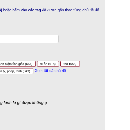
á)
hoặc bấm vào
các tag
đã được gắn theo từng chủ đề để
ánh niệm tỉnh giác
(664)
tri ân
(618)
thơ
(556)
Xem tất cả chủ đề
ân lý, pháp, tánh
(343)
ong lành là gì được không ạ