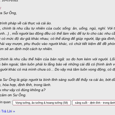
: 18-03-2022
:
ưa Sư Ông,
trình pháp về cái thực và cái ảo.
, chính là nhu cầu tự nhiên của cuộc sống: ăn, uống, ngủ, nghỉ. Với t
anh...) , mỗi người lao động đều có thể làm việc để tự lo cho các nhu c
 có mức độ dư giả khác nhau; có thể dùng để giúp người, lập gia đình, 
ải vay mượn, phụ thuộc vào người khác, có chút tiết kiệm để đề phòng
âm sẽ an định một cách tự nhiên.
 chính là nhu cầu thể hiện của bản ngã: so đo hơn kém với người. L
 bên ngoài; tâm luôn phải lo lắng bảo vệ những cái đã có (hình ảnh 
gười khác có mà mình chưa có... Do vậy mà tâm luôn vọng động, có định
 Sư Ông là giúp người ta bình tĩnh sáng suốt để thấy ra cái ảo, bớt 
, hòa hợp, định tĩnh, trong lành.
u như vậy có đúng không ạ?
 cảm ơn Sư Ông.
ên quan:
Vọng tưởng, ảo tưởng & hoang tưởng
(58)
sáng suốt - định tĩnh - trong làn
Trả Lời »