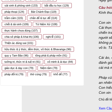
Ngày gửi
sát sinh & phóng sinh
(133)
bắt đầu tu học
(129)
Câu hỏi
pháp thoại
(124)
Bát Chánh Đạo
(119)
Kính th
trầm cảm
(115)
chân đế & tục đế
(114)
Con xin 
chết & tái sinh
(109)
Tứ Niệm Xứ
(108)
Cái thực
thực hành chưa đúng
(107)
chiến tr
chia sẻ pháp & khai thị
(106)
nghi lễ
(101)
người sẽ
không ph
Thiện ác đúng sai
(101)
vô lo. T
hữu thức & ý thức, tiềm thức, vô thức & Bhavaṅga
(96)
quy y Tam Bảo
(96)
tông phái & pháp môn
(91)
Cái ảo,
tưởng tri, thức tri & tuệ tri
(91)
vô minh & ái dục
(84)
đánh giá
cái mà n
giáo dục & dạy con
(79)
Niệm tâm
(79)
pháp đối trị
(79)
thờ cúng
(79)
khổ đế
(77)
Pháp của
quan sát, quán chiếu & quán tưởng
(77)
an nhiên
cô đơn, tự lập & độc lập
(76)
ngũ uẩn
(75)
Con hiể
Con xin
tự nhiên, vô tâm & giản dị
(74)
sám hối & tạ ơn
(74)
Sinh tử & Niết-bàn
(70)
tử vi, phong thủy, bói toán
(70)
Chủ đề li
ngã mạn, ganh tỵ, đố kỵ
(68)
niệm hơi thở, sự thở
(67)
Xem Câu 
Tứ vô lượng tâm từ bi hỷ xả
(66)
ba-la-mật
(63)