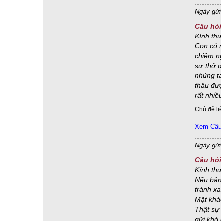
Ngày gửi
tâm từ
(63)
tương giao - mối quan hệ
(63)
hữu vi hữu ngã & vô vi vô ngã
(61)
luân hồi sinh tử
(60)
Câu hỏi
Kính th
giấc mơ & chiêm bao
(58)
hiếu thảo
(58)
Con có r
từ thiện
(58)
Vọng tưởng, ảo tưởng & hoang tưởng
(58)
chiêm ng
Tội & phước
(52)
giới định tuệ
(50)
mất ngủ
(50)
sự thở đ
niệm sự chết
(50)
ăn chay & ăn mặn
(49)
nhúng ta
thâu đượ
Niệm thọ
(49)
vi diệu pháp & duy thức học
(49)
rất nhiề
tâm
(48)
sinh tử & sinh diệt
(47)
tôn giáo khác
(45)
Chủ đề li
chánh định & sát-na định
(44)
thấy tức là buông
(44)
tâm bất sinh, tâm không, tâm vô ký, vô niệm
(43)
Xem Câu 
vô ngã vị tha
(43)
chúc mừng ngày nhà giáo
(42)
Ngày gửi
Dâng y Kathina
(42)
giải thoát
(42)
đạo & đời
(40)
Câu hỏi
Như lý tác ý
(40)
tà kiến, thường kiến, đoạn kiến
(40)
Kính th
Tứ Diệu Đế
(40)
ngôn từ & vô ngôn
(38)
Nếu bản 
tâm si
(38)
nhân & duyên
(37)
trí tuệ & từ bi
(37)
tránh xa
nhận ghi chép pháp thoại
(35)
Mặt khá
Thật sự 
sáng suốt - định tĩnh - trong lành
(35)
tâm tham
(35)
gữi khó 