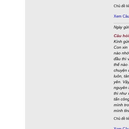
dục giới, sắc giới, vô sắc giới, Tam giới
(13)
Chủ đề li
nhàm chán
(13)
sinh - hữu - tác - thành
(13)
tứ oai nghi
(13)
hóa thân, báo thân & pháp thân
(12)
Xem Câu 
Hối hận & ăn năn
(12)
phá thai
(12)
Ngày gửi
rỗng rang - lặng lẽ - trong sáng
(12)
Câu hỏi
Bát Nhã Tâm Kinh
(11)
lý và sự
(11)
tạo tác
(11)
Kính gửi
xá lợi
(11)
Danh & Sắc
(10)
tầm & tứ
(10)
Con xin 
tham thoại đầu
(10)
thần thông
(10)
nào nhớ 
đầu thì 
không sợ hãi - vô úy
(9)
Pháp danh
(9)
thế nào 
phiền não
(9)
sở tri & sở đắc
(9)
thân kiến
(9)
chuyện 
tự sát
(9)
Khổng Tử
(8)
luôn, tâ
tự do, nương tựa & lệ thuộc
(8)
xuất hồn
(8)
yên. Vậy
nguyên l
luật hấp dẫn
(7)
sanh hữu tác thành
(7)
thì như 
tánh đế & thánh đế
(7)
thu thúc lục căn
(7)
tấn công
tứ chánh cần
(7)
Đại Thừa
(6)
Năm triền cái
(6)
mình tro
danh khái niệm & tướng khái niệm
(5)
duy tác
(5)
mình tỉn
tứ nhiếp pháp
(5)
thiền tuệ
(1)
Chủ đề li
Xem Câu 