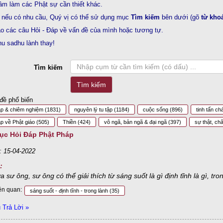
âm làm các Phật sự cần thiết khác.
 nếu có nhu cầu, Quý vị có thể sử dụng mục
Tìm kiếm
bên dưới (gõ
từ kho
o các câu Hỏi - Đáp về vấn đề của mình hoặc tương tự.
u sadhu lành thay!
Tìm kiếm
Tìm kiếm
đề phổ biến
áp & chiêm nghiệm
(1831)
nguyên lý tu tập
(1184)
cuộc sống
(896)
tinh tấn ch
p về Phật giáo
(505)
Thiền
(424)
vô ngã, bản ngã & đại ngã
(397)
sự thật, ch
ục Hỏi Đáp Phật Pháp
: 15-04-2022
:
a sư ông, sư ông có thể giải thích từ sáng suốt là gì định tĩnh là gì, tr
ên quan:
sáng suốt - định tĩnh - trong lành
(35)
Trả Lời »