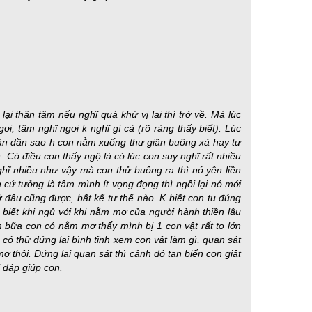
ại thân tâm nếu nghĩ quá khứ vị lai thì trở về. Mà lúc
gơi, tâm nghĩ ngơi k nghĩ gì cả (rõ ràng thấy biết). Lúc
. Dần dần sao h con nằm xuống thư giãn buông xả hay tư
. Có điều con thấy ngộ là có lúc con suy nghĩ rất nhiều
hĩ nhiều như vậy mà con thử buông ra thì nó yên liền
n cứ tưởng là tâm mình ít vọng đọng thì ngồi lại nó mới
, ở đâu cũng được, bất kể tư thế nào. K biết con tu đúng
 biết khi ngủ với khi nằm mơ của người hành thiền lâu
m bữa con có nằm mơ thấy mình bị 1 con vật rất to lớn
à có thử đứng lại bình tĩnh xem con vật làm gì, quan sát
 thôi. Đứng lại quan sát thì cảnh đó tan biến con giật
 đáp giúp con.