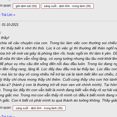
ên quan:
giới định tuệ
(50)
sáng suốt - định tĩnh - trong lành
(35)
Trả Lời »
: 01-10-2021
:
 thầy!
chia sẽ câu chuyện của con. Trong lúc làm việc con thường soi chiếu l
thì thấy biết k nhớ thì thôi. Lúc k có việc gì thì thường để thân nghĩ n
vừa trở về mới vài giây là phóng tâm rồi, hoặc ngồi im thì tâm k yên
đi nữa thì tâm vẫn rỗng lặng, có vọng tưởng nhưng lâu lâu mới khởi lên
để phục vụ nhu cầu đời sống đến nỗi đau đầu luôn. Trong lúc đang ng
m liền rỗng rang, lặng lẽ. Lúc đấy đau đầu mà lại thấy lạc. Lúc đầu co
 mà lúc tư duy vô cùng nhiều hễ trở lại cái là tánh biết liền soi chiếu
ý thầy chỉ chưa mong thầy chỉ thêm. Cuối cùng thầy cho con hỏi tánh
nào ạ? (hành ý con là thường trở về trọn vẹn với chính mình). Tại hô
. Trong lúc đấy thì con vẫn biết là mình đang biết vẫn thấy rõ sợ hãi v
ng giấc mơ. Trong mơ con vẫn thấy rõ mình có điều k biết mình đang mơ
h giấc. Con k biết có phải mình tu quá thành ảo tưởng không. Thầy giải
ên quan:
sáng suốt - định tĩnh - trong lành
(35)
Trả Lời »