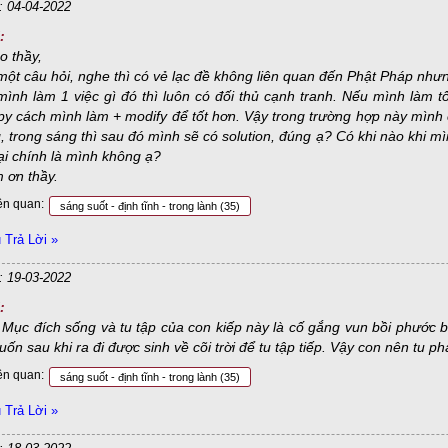
: 04-04-2022
:
o thầy,
ột câu hỏi, nghe thì có vẻ lạc đề không liên quan đến Phật Pháp nhưng
ình làm 1 việc gì đó thì luôn có đối thủ cạnh tranh. Nếu mình làm t
y cách mình làm + modify để tốt hơn. Vậy trong trường hợp này mình c
g, trong sáng thì sau đó mình sẽ có solution, đúng ạ? Có khi nào khi mìn
lại chính là mình không ạ?
 ơn thầy.
ên quan:
sáng suốt - định tĩnh - trong lành
(35)
Trả Lời »
: 19-03-2022
:
 Mục đích sống và tu tập của con kiếp này là cố gắng vun bồi phước 
n sau khi ra đi được sinh về cõi trời để tu tập tiếp. Vậy con nên tu ph
ên quan:
sáng suốt - định tĩnh - trong lành
(35)
Trả Lời »