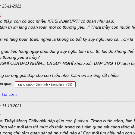
: 23-11-2021
:
o thầy, con có đọc nhiều KRISHNAMURTI có đoạn như sau:
 tâm trí im lặng hoàn toàn mới có thương yêu..." Thưa thầy con muốn h
trí im lặng hoàn toàn: nghĩa là không có bất kỳ suy nghĩ nào cả...
 giao tiếp hàng ngày phải dùng suy nghĩ, tâm trí... thì lúc đó khôn
ó thương yêu à thầy?
NGHĨ CỦA ĐẠO NHÂN... LÀ SUY NGHĨ khởi xuất, ĐÁP ỨNG TỪ tánh biết 
g sư ông giải đáp cho con hiểu nhé. Cám ơn sư ông rất nhiều
ên quan:
sáng suốt - định tĩnh - trong lành
(35)
Trả Lời »
: 31-10-2021
:
a Thầy! Mong Thầy giải đáp giúp con ý này ạ. Trong cuộc sống, làm bấ
ng việc mới làm thì mức độ thận trọng chú tâm quan sát càng tăng lên.
n trọng chú tâm quan sát sẽ như thế nào ạ! Con mới tìm hiểu nên con xi