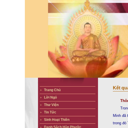
Kết quả
Trang Chủ
Lời Ngỏ
Thô
Thư Viện
Tron
Tin Tức
Minh đã 
Sinh Hoạt Thiền
trong đó
Danh Sách Hùn Phước