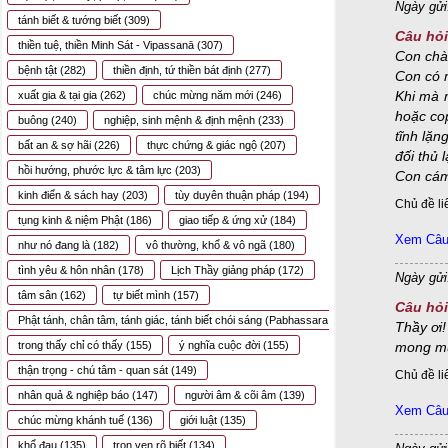
Ngày gửi
tánh biết & tướng biết
(309)
Câu hỏi
thiền tuệ, thiền Minh Sát - Vipassanā
(307)
Con chà
bệnh tật
(282)
thiền định, tứ thiền bát định
(277)
Con có m
Khi mà m
xuất gia & tại gia
(262)
chúc mừng năm mới
(246)
hoặc cop
buông
(240)
nghiệp, sinh mệnh & định mệnh
(233)
tĩnh lặn
bất an & sợ hãi
(226)
thực chứng & giác ngộ
(207)
đối thủ 
hồi hướng, phước lực & tâm lực
(203)
Con cám
kinh điển & sách hay
(203)
tùy duyên thuận pháp
(194)
Chủ đề li
tụng kinh & niệm Phật
(186)
giao tiếp & ứng xử
(184)
Xem Câu 
như nó đang là
(182)
vô thường, khổ & vô ngã
(180)
tình yêu & hôn nhân
(178)
Lịch Thầy giảng pháp
(172)
Ngày gửi
tâm sân
(162)
tự biết mình
(157)
Câu hỏi
Phật tánh, chân tâm, tánh giác, tánh biết chói sáng (Pabhassara Citta)
(155)
Thầy ơi!
trong thấy chỉ có thấy
(155)
ý nghĩa cuộc đời
(155)
mong muố
thận trọng - chú tâm - quan sát
(149)
Chủ đề li
nhân quả & nghiệp báo
(147)
người âm & cõi âm
(139)
Xem Câu 
chúc mừng khánh tuế
(136)
giới luật
(135)
khổ đau
(135)
trọn vẹn rõ biết
(134)