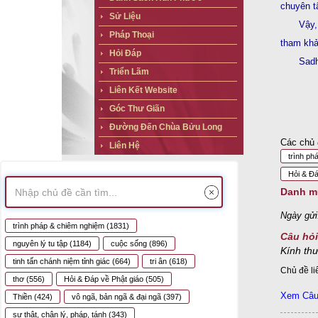
chuyên t
Sử Liệu
Vậy,
Pháp Thoại
tham khả
Hỏi Đáp
Sadh
Triển Lãm
Liên Kết Website
Góc Thư Giãn
Đường Đến Chùa Bửu Long
Các chủ 
Liên Hệ
trình ph
Hỏi & Đá
Danh m
Ngày gửi
trình pháp & chiêm nghiệm
(1831)
Câu hỏi
nguyên lý tu tập
(1184)
cuộc sống
(896)
Kính thư
tinh tấn chánh niệm tỉnh giác
(664)
tri ân
(618)
Chủ đề li
thơ
(556)
Hỏi & Đáp về Phật giáo
(505)
Xem Câu 
Thiền
(424)
vô ngã, bản ngã & đại ngã
(397)
sự thật, chân lý, pháp, tánh
(343)