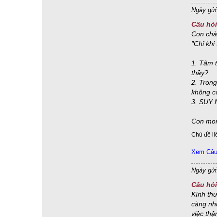
không, vô tướng, vô tác, vô cầu
(21)
tâm lý học
(21)
Ngày gửi
10 kiết sử & trói buộc
(20)
hạnh đầu đà
(20)
Câu hỏi
pháp học & pháp hành
(20)
Thất giác chi
(20)
Con chà
tri kiến thanh tịnh
(20)
"Chỉ khi
cảm ứng Đạo giao - Linh cảm - thần giao cách cảm
(19)
thập nhị nhân duyên
(19)
cận tử nghiệp
(18)
1. Tâm 
thầy?
năng và sở
(18)
thời gian tâm lý
(18)
2. Trong
Trung Đạo
(18)
37 phẩm trợ Đạo
(17)
không c
Chư Thiên & các cõi giới
(17)
3. SUY 
không bước tới, không dừng lại
(17)
Con mon
xả ly - ly tham - đoạn diệt - an tịnh
(17)
Chủ đề li
y pháp bất y nhân
(17)
đoạn giảm & đoạn tận
(16)
Năng lượng vũ trụ
(16)
tham, sân & si
(16)
Xem Câu 
Lão Tử & Trang Tử
(15)
tứ đại
(15)
Ngày gửi
cảm xúc và cảm giác
(14)
căn cơ tu học
(14)
chấp Ngã -chấp Pháp - chấp Thường - chấp Đoạn
(14)
Câu hỏi
Kính thư
Dịch Lý
(14)
pháp hữu vi - pháp vô vi
(14)
càng nhữ
Tứ như ý túc
(14)
chân-thiện-mỹ
(13)
việc thậ