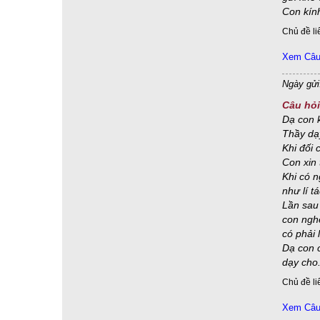
tánh không
(35)
nhẫn nại, kham nhẫn, nhẫn nhục
(34)
Con kính
thề nguyện & cầu nguyện
(34)
bát quan trai giới
(33)
Chủ đề li
bố thí
(33)
ngoại đạo & chánh đạo
(33)
trì chú
(33)
nhị nguyên & bất nhị, thái cực & lưỡng nghi
(32)
Xem Câu 
tánh tướng thể dụng
(32)
Tự lực và tha lực.
(31)
Ngày gửi
bùa chú
(30)
đừng vội tin
(30)
Niệm pháp
(30)
Câu hỏi
Niệm thân
(30)
phân vân & hoài nghi
(30)
Dạ con k
Phật giáo nguyên thủy Therevada
(30)
tang lễ
(30)
Thầy dạ
đức tin & niềm tin và mê tín
(29)
gia đình
(29)
Khi đối 
Con xin 
ma nhập
(29)
vô sư trí & hậu đắc trí
(29)
Khi có n
hôn trầm
(28)
khoa học
(28)
Minh & Vô minh
(28)
như lí tá
thái độ - trạng thái
(28)
hữu thức hóa vô thức
(27)
Lần sau
làm công quả & hùn phước
(27)
luân xa
(27)
con nghe
có phải 
cúng dường
(26)
bất toàn & hoàn toàn
(25)
Dạ con 
địa ngục, ngạ quỷ & súc sinh
(25)
dạy cho
mệt mỏi - chán nản
(25)
phước đức
(25)
Chủ đề li
Trà Đạo
(25)
Tịnh Độ Tông
(24)
phóng sinh
(23)
tâm bình thường là Đạo
(23)
tẩu hỏa nhập ma
(23)
Xem Câu 