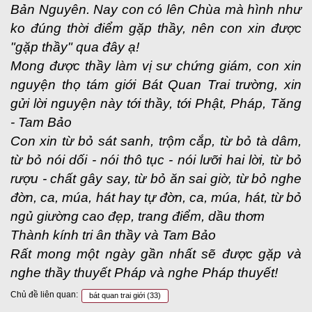
Bản Nguyên. Nay con có lên Chùa mà hình như
ko đúng thời điểm gặp thầy, nên con xin được
"gặp thầy" qua đây ạ!
Mong được thầy làm vị sư chứng giám, con xin
nguyện thọ tám giới Bát Quan Trai trường, xin
gửi lời nguyện này tới thầy, tới Phật, Pháp, Tăng
- Tam Bảo
Con xin từ bỏ sát sanh, trộm cắp, từ bỏ tà dâm,
từ bỏ nói dối - nói thô tục - nói lưỡi hai lời, từ bỏ
rượu - chất gây say, từ bỏ ăn sai giờ, từ bỏ nghe
đờn, ca, múa, hát hay tự đờn, ca, múa, hát, từ bỏ
ngủ giường cao đẹp, trang điểm, dầu thơm
Thành kính tri ân thầy và Tam Bảo
Rất mong một ngày gần nhất sẽ được gặp và
nghe thầy thuyết Pháp và nghe Pháp thuyết!
Chủ đề liên quan:
bát quan trai giới
(33)