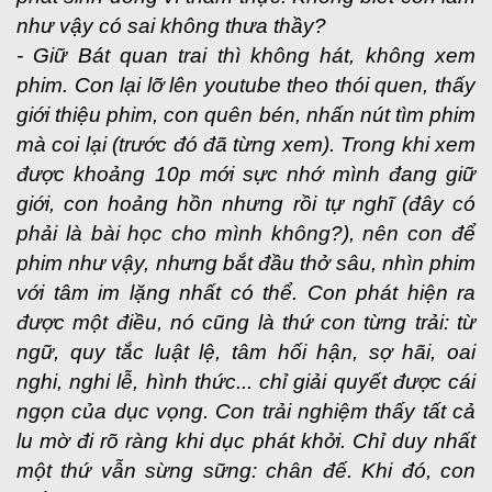
như vậy có sai không thưa thầy?
- Giữ Bát quan trai thì không hát, không xem
phim. Con lại lỡ lên youtube theo thói quen, thấy
giới thiệu phim, con quên bén, nhấn nút tìm phim
mà coi lại (trước đó đã từng xem). Trong khi xem
được khoảng 10p mới sực nhớ mình đang giữ
giới, con hoảng hồn nhưng rồi tự nghĩ (đây có
phải là bài học cho mình không?), nên con để
phim như vậy, nhưng bắt đầu thở sâu, nhìn phim
với tâm im lặng nhất có thể. Con phát hiện ra
được một điều, nó cũng là thứ con từng trải: từ
ngữ, quy tắc luật lệ, tâm hối hận, sợ hãi, oai
nghi, nghi lễ, hình thức... chỉ giải quyết được cái
ngọn của dục vọng. Con trải nghiệm thấy tất cả
lu mờ đi rõ ràng khi dục phát khởi. Chỉ duy nhất
một thứ vẫn sừng sững: chân đế. Khi đó, con