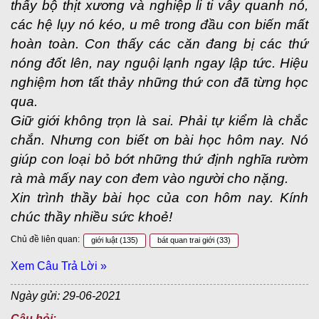
thấy bộ thịt xương và nghiệp li ti vây quanh nó,
các hệ lụy nó kéo, u mê trong đầu con biến mất
hoàn toàn. Con thấy các căn đang bị các thứ
nóng đốt lên, nay nguội lạnh ngay lập tức. Hiệu
nghiệm hơn tất thảy những thứ con đã từng học
qua.
Giữ giới không trọn là sai. Phải tự kiểm là chắc
chắn. Nhưng con biết ơn bài học hôm nay. Nó
giúp con loại bỏ bớt những thứ định nghĩa rườm
rà mà mấy nay con đem vào người cho nặng.
Xin trình thầy bài học của con hôm nay. Kính
chúc thầy nhiều sức khoẻ!
Chủ đề liên quan:
giới luật
(135)
bát quan trai giới
(33)
Xem Câu Trả Lời »
Ngày gửi: 29-06-2021
Câu hỏi: