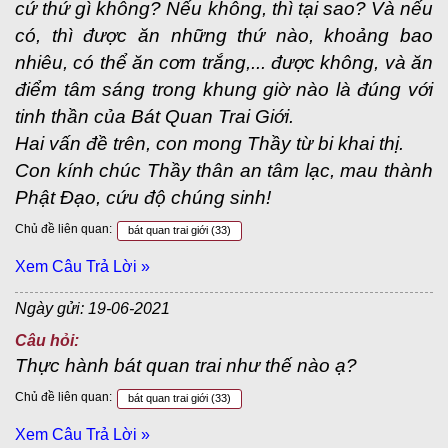
cứ thứ gì không? Nếu không, thì tại sao? Và nếu
có, thì được ăn những thứ nào, khoảng bao
nhiêu, có thể ăn cơm trắng,... được không, và ăn
điểm tâm sáng trong khung giờ nào là đúng với
tinh thần của Bát Quan Trai Giới.
Hai vấn đề trên, con mong Thầy từ bi khai thị.
Con kính chúc Thầy thân an tâm lạc, mau thành
Phật Đạo, cứu độ chúng sinh!
Chủ đề liên quan:
bát quan trai giới
(33)
Xem Câu Trả Lời »
Ngày gửi: 19-06-2021
Câu hỏi:
Thực hành bát quan trai như thế nào ạ?
Chủ đề liên quan:
bát quan trai giới
(33)
Xem Câu Trả Lời »