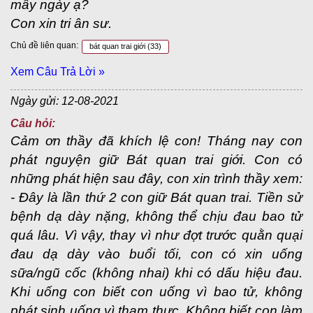
mấy ngày ạ?
Con xin tri ân sư.
Chủ đề liên quan:
bát quan trai giới
(33)
Xem Câu Trả Lời »
Ngày gửi: 12-08-2021
Câu hỏi:
Cảm ơn thầy đã khích lệ con! Tháng nay con
phát nguyện giữ Bát quan trai giới. Con có
những phát hiện sau đây, con xin trình thầy xem:
- Đây là lần thứ 2 con giữ Bát quan trai. Tiền sử
bệnh dạ dày nặng, không thể chịu đau bao tử
quá lâu. Vì vậy, thay vì như đợt trước quằn quại
đau dạ dày vào buổi tối, con có xin uống
sữa/ngũ cốc (không nhai) khi có dấu hiệu đau.
Khi uống con biết con uống vì bao tử, không
phát sinh uống vì tham thực. Không biết con làm