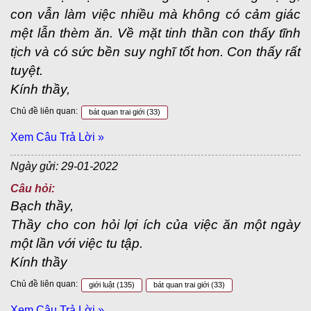
con vẫn làm việc nhiều mà không có cảm giác
mệt lẫn thèm ăn. Về mặt tinh thần con thấy tĩnh
tịch và có sức bền suy nghĩ tốt hơn. Con thấy rất
tuyệt.
Kính thầy,
Chủ đề liên quan:
bát quan trai giới
(33)
Xem Câu Trả Lời »
Ngày gửi: 29-01-2022
Câu hỏi:
Bạch thầy,
Thầy cho con hỏi lợi ích của việc ăn một ngày
một lần với việc tu tập.
Kính thầy
Chủ đề liên quan:
giới luật
(135)
bát quan trai giới
(33)
Xem Câu Trả Lời »