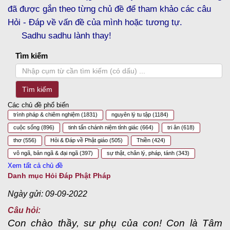
đã được gắn theo từng chủ đề để tham khảo các câu
Hỏi - Đáp về vấn đề của mình hoặc tương tự.
Sadhu sadhu lành thay!
Tìm kiếm
Tìm kiếm
Các chủ đề phổ biến
trình pháp & chiêm nghiệm
(1831)
nguyên lý tu tập
(1184)
cuộc sống
(896)
tinh tấn chánh niệm tỉnh giác
(664)
tri ân
(618)
thơ
(556)
Hỏi & Đáp về Phật giáo
(505)
Thiền
(424)
vô ngã, bản ngã & đại ngã
(397)
sự thật, chân lý, pháp, tánh
(343)
Xem tất cả chủ đề
Danh mục Hỏi Đáp Phật Pháp
Ngày gửi: 09-09-2022
Câu hỏi:
Con chào thầy, sư phụ của con! Con là Tâm