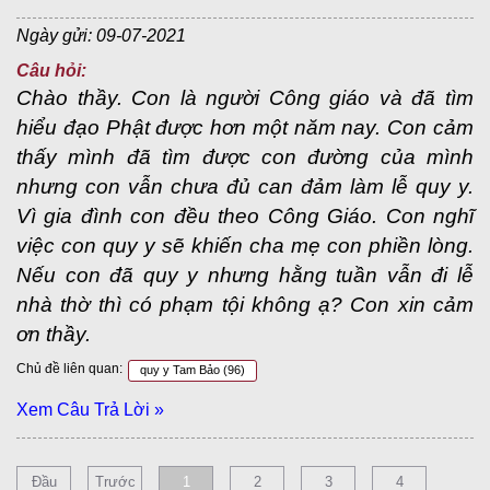
Ngày gửi: 09-07-2021
Câu hỏi:
Chào thầy. Con là người Công giáo và đã tìm
hiểu đạo Phật được hơn một năm nay. Con cảm
thấy mình đã tìm được con đường của mình
nhưng con vẫn chưa đủ can đảm làm lễ quy y.
Vì gia đình con đều theo Công Giáo. Con nghĩ
việc con quy y sẽ khiến cha mẹ con phiền lòng.
Nếu con đã quy y nhưng hằng tuần vẫn đi lễ
nhà thờ thì có phạm tội không ạ? Con xin cảm
ơn thầy.
Chủ đề liên quan:
quy y Tam Bảo
(96)
Xem Câu Trả Lời »
Đầu
Trước
1
2
3
4