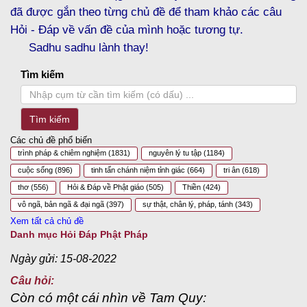
đã được gắn theo từng chủ đề để tham khảo các câu
Hỏi - Đáp về vấn đề của mình hoặc tương tự.
Sadhu sadhu lành thay!
Tìm kiếm
Tìm kiếm
Các chủ đề phổ biến
trình pháp & chiêm nghiệm
(1831)
nguyên lý tu tập
(1184)
cuộc sống
(896)
tinh tấn chánh niệm tỉnh giác
(664)
tri ân
(618)
thơ
(556)
Hỏi & Đáp về Phật giáo
(505)
Thiền
(424)
vô ngã, bản ngã & đại ngã
(397)
sự thật, chân lý, pháp, tánh
(343)
Xem tất cả chủ đề
Danh mục Hỏi Đáp Phật Pháp
Ngày gửi: 15-08-2022
Câu hỏi:
Còn có một cái nhìn về Tam Quy: