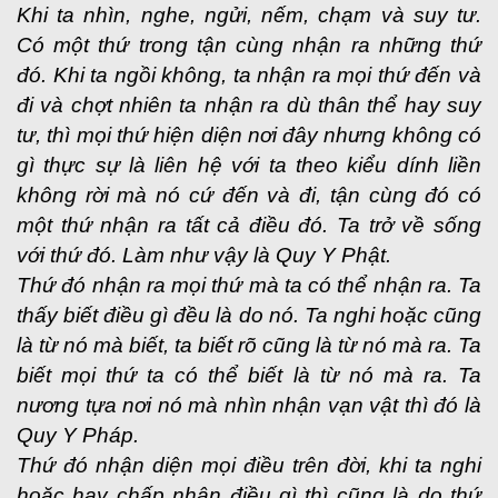
Khi ta nhìn, nghe, ngửi, nếm, chạm và suy tư.
Có một thứ trong tận cùng nhận ra những thứ
đó. Khi ta ngồi không, ta nhận ra mọi thứ đến và
đi và chợt nhiên ta nhận ra dù thân thể hay suy
tư, thì mọi thứ hiện diện nơi đây nhưng không có
gì thực sự là liên hệ với ta theo kiểu dính liền
không rời mà nó cứ đến và đi, tận cùng đó có
một thứ nhận ra tất cả điều đó. Ta trở về sống
với thứ đó. Làm như vậy là Quy Y Phật.
Thứ đó nhận ra mọi thứ mà ta có thể nhận ra. Ta
thấy biết điều gì đều là do nó. Ta nghi hoặc cũng
là từ nó mà biết, ta biết rõ cũng là từ nó mà ra. Ta
biết mọi thứ ta có thể biết là từ nó mà ra. Ta
nương tựa nơi nó mà nhìn nhận vạn vật thì đó là
Quy Y Pháp.
Thứ đó nhận diện mọi điều trên đời, khi ta nghi
hoặc hay chấp nhận điều gì thì cũng là do thứ