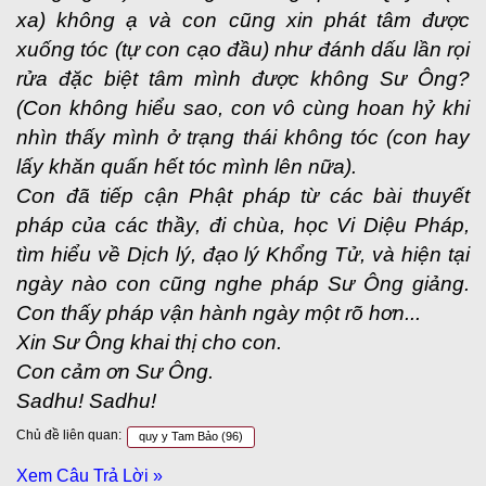
xa) không ạ và con cũng xin phát tâm được
xuống tóc (tự con cạo đầu) như đánh dấu lần rọi
rửa đặc biệt tâm mình được không Sư Ông?
(Con không hiểu sao, con vô cùng hoan hỷ khi
nhìn thấy mình ở trạng thái không tóc (con hay
lấy khăn quấn hết tóc mình lên nữa).
Con đã tiếp cận Phật pháp từ các bài thuyết
pháp của các thầy, đi chùa, học Vi Diệu Pháp,
tìm hiểu về Dịch lý, đạo lý Khổng Tử, và hiện tại
ngày nào con cũng nghe pháp Sư Ông giảng.
Con thấy pháp vận hành ngày một rõ hơn...
Xin Sư Ông khai thị cho con.
Con cảm ơn Sư Ông.
Sadhu! Sadhu!
Chủ đề liên quan:
quy y Tam Bảo
(96)
Xem Câu Trả Lời »