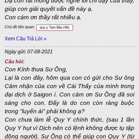
Dạ con rất mong được nghe lời chỉ dạy của thầy,
giúp con giải quyết vấn đề này ạ.
Con cám ơn thầy rất nhiều ạ.
Chủ đề liên quan:
quy y Tam Bảo
(96)
Xem Câu Trả Lời »
Ngày gửi: 07-08-2021
Câu hỏi:
Con Kính thưa Sư Ông,
Lại là con đây, hôm qua con có gửi cho Sư ông
Cảm nhận của con về Cái Thấy của mình trong
đại dịch ở Saigon í. Con cảm ơn Sư Ông đã soi
sáng cho con. Đấy là do con còn ràng buộc
trong "luyến ái" phải không ạ?
Con chưa làm lễ Quy Y chính thức, (sau 1 lần
Quy Y hụt vì Dịch nên có lệnh không được tụ tập
đông người). Sư Ông có thể giúp con Quy Y (từ