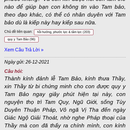
nào để giúp bạn con không tin vào Tam bảo,
theo đạo khác, có thể có nhân duyên với Tam
bảo dù là kiếp này hay kiếp sau nữa.
Chủ đề liên quan:
hồi hướng, phước lực & tâm lực
(203)
quy y Tam Bảo
(96)
Xem Câu Trả Lời »
Ngày gửi: 26-12-2021
Câu hỏi:
Thành kính đảnh lễ Tam Bảo, kính thưa Thầy,
xin Thầy từ bi chứng minh cho con được quy y
Tam Bảo ngay giây phút hiện tại này, con
nguyện thọ trì Tam Quy, Ngũ Giới, sống Tùy
Duyên Thuận Pháp, Vô ngã Vị Tha đến ngày
Giác Ngộ Giải Thoát, nhờ nghe Pháp thoại của
Thầy mà con đã thấy ra chính mình, con kính