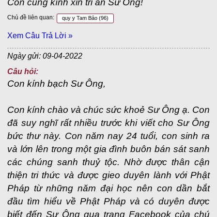
Con cung kính xin tri ân Sư Ông!
Chủ đề liên quan:
quy y Tam Bảo
(96)
Xem Câu Trả Lời »
Ngày gửi: 09-04-2022
Câu hỏi:
Con kính bạch Sư Ông,
Con kính chào và chúc sức khoẻ Sư Ông ạ. Con
đã suy nghĩ rất nhiều trước khi viết cho Sư Ông
bức thư này. Con năm nay 24 tuổi, con sinh ra
và lớn lên trong một gia đình buôn bán sát sanh
các chúng sanh thuỷ tộc. Nhờ được thân cận
thiện tri thức và được gieo duyên lành với Phật
Pháp từ những năm đại học nên con dần bắt
đầu tìm hiểu về Phật Pháp và có duyên được
biết đến Sư Ông qua trang Facebook của chú