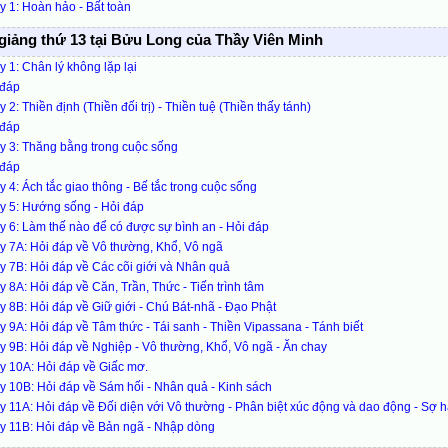
 1: Hoàn hảo - Bất toàn
giảng thứ 13 tại Bửu Long của Thầy Viên Minh
 1: Chân lý không lặp lại
 đáp
 2: Thiền định (Thiền đối trị) - Thiền tuệ (Thiền thấy tánh)
 đáp
y 3: Thăng bằng trong cuộc sống
 đáp
 4: Ách tắc giao thông - Bế tắc trong cuộc sống
y 5: Hướng sống - Hỏi đáp
 6: Làm thế nào để có được sự bình an - Hỏi đáp
 7A: Hỏi đáp về Vô thường, Khổ, Vô ngã
 7B: Hỏi đáp về Các cõi giới và Nhân quả
 8A: Hỏi đáp về Căn, Trần, Thức - Tiến trình tâm
 8B: Hỏi đáp về Giữ giới - Chú Bát-nhã - Đạo Phật
 9A: Hỏi đáp về Tâm thức - Tái sanh - Thiền Vipassana - Tánh biết
 9B: Hỏi đáp về Nghiệp - Vô thường, Khổ, Vô ngã - Ăn chay
y 10A: Hỏi đáp về Giấc mơ.
 10B: Hỏi đáp về Sám hối - Nhân quả - Kinh sách
 11A: Hỏi đáp về Đối diện với Vô thường - Phân biệt xúc động và dao động - Sợ hã
y 11B: Hỏi đáp về Bản ngã - Nhập dòng