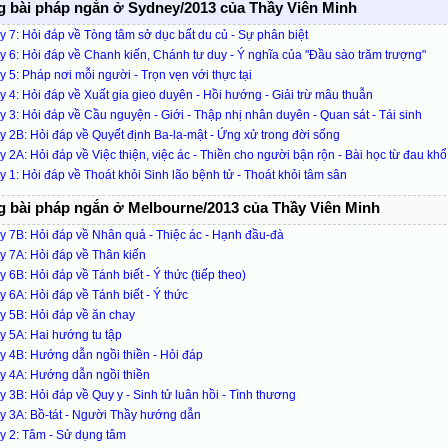
 bài pháp ngắn ở Sydney/2013 của Thầy Viên Minh
 7: Hỏi đáp về Tòng tâm sở dục bất du củ - Sự phân biệt
 6: Hỏi đáp về Chanh kiến, Chánh tư duy - Ý nghĩa của "Đầu sào trăm trượng"
 5: Pháp nơi mỗi người - Trọn vẹn với thực tại
 4: Hỏi đáp về Xuất gia gieo duyên - Hồi hướng - Giải trừ mâu thuẫn
 3: Hỏi đáp về Cầu nguyện - Giới - Thập nhị nhân duyên - Quan sát - Tái sinh
 2B: Hỏi đáp về Quyết định Ba-la-mật - Ứng xử trong đời sống
 2A: Hỏi đáp về Việc thiện, việc ác - Thiền cho người bận rộn - Bài học từ đau khổ
 1: Hỏi đáp về Thoát khỏi Sinh lão bệnh tử - Thoát khỏi tâm sân
 bài pháp ngắn ở Melbourne/2013 của Thầy Viên Minh
 7B: Hỏi đáp về Nhân quả - Thiệc ác - Hạnh đầu-đà
 7A: Hỏi đáp về Thân kiến
 6B: Hỏi đáp về Tánh biết - Ý thức (tiếp theo)
 6A: Hỏi đáp về Tánh biết - Ý thức
 5B: Hỏi đáp về ăn chay
 5A: Hai hướng tu tập
 4B: Hướng dẫn ngồi thiền - Hỏi đáp
y 4A: Hướng dẫn ngồi thiền
 3B: Hỏi đáp về Quy y - Sinh tử luân hồi - Tình thương
y 3A: Bồ-tát - Người Thầy hướng dẫn
y 2: Tâm - Sử dụng tâm