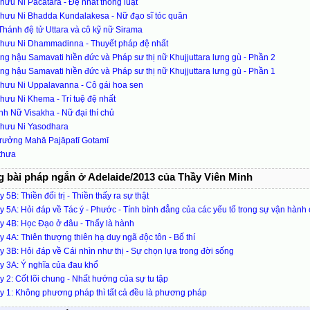
hưu Ni Pacatara - Đệ nhất thông luật
khưu Ni Bhadda Kundalakesa - Nữ đạo sĩ tóc quăn
hánh đệ tử Uttara và cô kỹ nữ Sirama
khưu Ni Dhammadinna - Thuyết pháp đệ nhất
g hậu Samavati hiền đức và Pháp sư thị nữ Khujjuttara lưng gù - Phần 2
g hậu Samavati hiền đức và Pháp sư thị nữ Khujjuttara lưng gù - Phần 1
khưu Ni Uppalavanna - Cô gái hoa sen
hưu Ni Khema - Trí tuệ đệ nhất
h Nữ Visakha - Nữ đại thí chủ
khưu Ni Yasodhara
Trưởng Mahā Pajāpatī Gotamī
thưa
 bài pháp ngắn ở Adelaide/2013 của Thầy Viên Minh
 5B: Thiền đối trị - Thiền thấy ra sự thật
 5A: Hỏi đáp về Tác ý - Phước - Tính bình đẳng của các yếu tố trong sự vận hành
 4B: Học Đạo ở đâu - Thấy là hành
 4A: Thiên thượng thiên hạ duy ngã độc tôn - Bố thí
 3B: Hỏi đáp về Cái nhìn như thị - Sự chọn lựa trong đời sống
y 3A: Ý nghĩa của đau khổ
 2: Cốt lõi chung - Nhất hướng của sự tu tập
 1: Không phương pháp thì tất cả đều là phương pháp