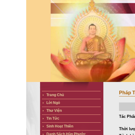
Pháp T
Trang Chủ
Lời Ngỏ
Thư Viện
Tác Phẩ
Tin Tức
Sinh Hoạt Thiền
Thời lư
Danh Sách Hùn Phước