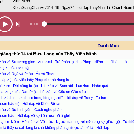
y:
Viên Minh
KhoaGiangChauAu/314_19_Ngay24_HoiDapThayNhuThi_ChanhNiemT
00:00
Danh Mục
giảng thứ 14 tại Bửu Long của Thầy Viên Minh
đáp về Sự tương giao - Anussati - Trả Pháp lại cho Pháp - Niềm tin - Nhân quả
g đi của sự tu tập
đáp về Ngã và Pháp - Ảo và Thực
cấp độ của việc thấy Pháp như nó đang là
ô đơn - Đời sống tu tập - Hỏi đáp về Sám hối - Lục đạo - Nhân quả
iai đoạn của Đạo Phật - Hỏi đáp về Cầu an Cầu siêu
h đất bình an chỉ có trong lòng người" - Hỏi đáp về Tác ý - Tư tác
oàn hảo (tt) - Hỏi đáp về Khổ - Bồ-tát
đáp về Sự bình yên - Cách nghe pháp
oàn hảo - Hỏi đáp về sự tiến hóa - Giữ giới
oại tìm kiếm - Hỏi đáp về Vô thức - Người nam người nữ trong sự giác ngộ - Tứ thiề
n là thấy ra cái đang là chứ không phải đạt được cái sẽ là - Hỏi đáp