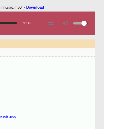
inhGiac.mp3
-
Download
97:45
n bát định