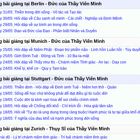
bài giảng tại Berlin - Đức của Thầy Viên Minh
 31/05: Thiền trong đời sống - Vô tác và Tạo tác
 30/05: Hỏi đáp về Câu sanh vô minh - Cái chết - Nghiệp và Định Mệnh
 29/05: Hỏi đáp về sự bình an trong đời sống
y 29/05: Đạo và Đức của Đạo - Phân biệt Nhân và Duyên
 bài giảng tại Munich - Đức của Thầy Viên Minh
 25/05: Hỏi đáp về Niệm Phật - Đoạn trừ phiền não - Linh hồn Luân hồi - Tùy duy
 25/05: Giới Định Tuệ - Động và Tịnh - 10 Ba-la-mật
 24/05: Hỏi đáp về Thấy như thị - Chánh niệm Tỉnh giác - An lạc - Dạy con
 24/05: Khế lý, khế cơ - Quy y Tam bảo
bài giảng tại Stuttgart - Đức của Thầy Viên Minh
 20/05: Thiền định - Hỏi đáp về Định sinh Tuệ - Niệm hơi thở - Quán
 19/05: Sống để học chứ không phải để đạt điều gì từ cuộc đời
 19/05: Cuộc đời là kính vạn hoa để soi chiếu chính mình
 18/05: Hỏi đáp về Chống đối khổ - Chỉ trích lỗi - Hóa giải tâm sân
 18/05: Hỏi về "Tự do là ung dung trong ràng buộc/ Hạnh phúc là tự tại giữa khổ đ
 18/05: Ý nghĩa của đau khổ và hạnh phúc trong đời sống
bài giảng tại Zurich - Thụy Sĩ của Thầy Viên Minh
hái độ - Lý trí chánh niệm tỉnh giác - Trí tuệ chánh niệm tỉnh giác