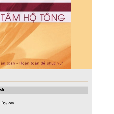
hát
- Dạy con.