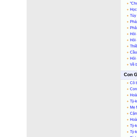
"Chọ
Học
Tùy
Pháp
Phân
Hỏi
Hỏi 
Thiề
Cầu
Hỏi 
Về b
Con G
Cô b
Con 
Hoà
Tỳ-
Mẹ M
Cận 
Hoàn
Tỳ-k
Tỳ-k