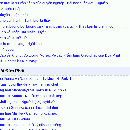
n lựa" là sự vận hành của duyên nghiệp - Bài học cuộc đời - Nghiệp
 Vi Diệu Pháp
 duyên thuận pháp
 tự vận hành - Tánh biết tự thấy
 biệt buông bỏ, buông xả - Tâm, tướng của tâm - Thấy bản lai diện mục
 đáp về Thập Nhị Nhân Duyên
đáp về 10 kiết sử
n là chiếu sáng - Ngồi thiền
 - Nguyện
đáp về Không, Vô tướng, Vô tác, Vô cầu - Nền tảng Giáo pháp của Đức Phật
ài Kinh "Đặt sai hướng"
ái Đức Phật
é Punna và Nàng Sujata - Tỳ-khưu Ni Parkirti
gái người thợ dệt - Tùy niệm sự chết
ng hậu Mahamaya và Tỳ-khưu Ni Punnika
khưu Ni Subha - Người cho con mắt đẹp
atikagama - Người hộ độ tuyệt vời
sự nữ Suppiya (cúng dường thịt đùi)
g hậu Mallika - Cận sự nữ xuất sắc
hưu Ni Kisa Gotami
hưu Ni Ambapali - Cô kỹ nữ danh tiếng