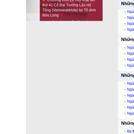
Tông (Vaṃsarakkhita) tại Tổ đình
Những 
Bửu Long
Ngày
Khóa giảng Thiền lần thứ 21 tại
Ngày
Tổ đình Bửu Long
Ngày
Chương trình Đêm Đầu-đà
Ngà
Rằm Tháng Giêng tại Tổ đình Bửu
Long (2566-2022)
Những
Tổng kết công tác Từ thiện xã
Ngày
hội năm 2021 của Tổ đình Bửu
Ngày
Long
Ngày
Hình Ảnh Đại Lễ Dâng Y
Ngày
Kaṭhina PL.2565 - DL.2021 Tại Tổ
đình Bửu Long
Những 
THÔNG BÁO VỀ LỄ HUÝ NHẬT
Ngày
ĐẠI TRƯỞNG LÃO HỘ TÔNG LẦN
THỨ 40
Ngày
Ngày
THÔNG BÁO V/V TẠM ĐÓNG
CỬA BẢO THÁP GOTAMA CETIYA
Ngày
VÀ TẠM NGỪNG THAM QUAN TỔ
Ngày
ĐÌNH
Ngày
Những 
Ba t