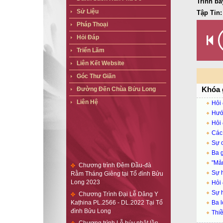
Trình bà
Sử Liệu
Tập Tin:
Pháp Thoại
Hỏi Đáp
Triển Lãm
Liên Kết Website
Góc Thư Giãn
Khóa 
Đường Đến Chùa Bửu Long
Liên Hệ
Hỏi 
Hướn
Hỏi 
Các 
Sự c
Chương trình Đêm Đầu-đà
Ba g
Rằm Tháng Giêng tại Tổ đình Bửu
"Mản
Long 2023
Sự h
Chương Trình Đại Lễ Dâng Y
Hỏi 
Kaṭhina PL.2566 - DL.2022 Tại Tổ
Sự h
đình Bửu Long
Ba l
Chương trình Lễ húy nhật lần
Thiề
thứ 41 Cố Đại Trưởng Lão Hộ