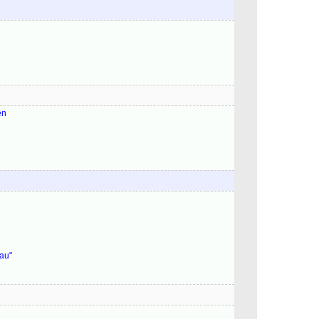
ên
au"