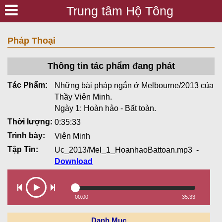
Trung tâm Hộ Tông
Pháp Thoại
Thông tin tác phẩm đang phát
Tác Phẩm:
Những bài pháp ngắn ở Melbourne/2013 của
Thầy Viên Minh.
Ngày 1: Hoàn hảo - Bất toàn.
Thời lượng:
0:35:33
Trình bày:
Viên Minh
Tập Tin:
Uc_2013/Mel_1_HoanhaoBattoan.mp3
-
Download
00:00
35:33
Danh Mục