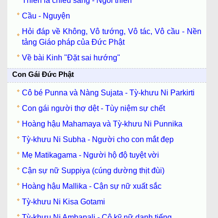
Thiền là chiếu sáng - Ngồi thiền
Cầu - Nguyện
Hỏi đáp về Không, Vô tướng, Vô tác, Vô cầu - Nền
tảng Giáo pháp của Đức Phật
Về bài Kinh "Đặt sai hướng"
Con Gái Đức Phật
Cô bé Punna và Nàng Sujata - Tỳ-khưu Ni Parkirti
Con gái người thợ dệt - Tùy niệm sự chết
Hoàng hậu Mahamaya và Tỳ-khưu Ni Punnika
Tỳ-khưu Ni Subha - Người cho con mắt đẹp
Mẹ Matikagama - Người hộ độ tuyệt vời
Cận sự nữ Suppiya (cúng dường thịt đùi)
Hoàng hậu Mallika - Cận sự nữ xuất sắc
Tỳ-khưu Ni Kisa Gotami
Tỳ-khưu Ni Ambapali - Cô kỹ nữ danh tiếng