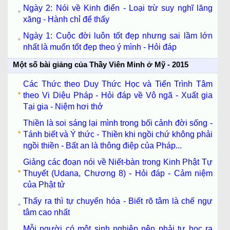
Ngày 2: Nói về Kinh điển - Loại trừ suy nghĩ lăng
xăng - Hành chỉ để thấy
Ngày 1: Cuộc đời luôn tốt đẹp nhưng sai lầm lớn
nhất là muốn tốt đẹp theo ý mình - Hỏi đáp
Một số bài giảng của Thầy Viên Minh ở Mỹ - 2015
Các Thức theo Duy Thức Học và Tiến Trình Tâm
theo Vi Diệu Pháp - Hỏi đáp về Vô ngã - Xuất gia
Tại gia - Niệm hơi thở
Thiền là soi sáng lại mình trong bối cảnh đời sống -
Tánh biết và Ý thức - Thiền khi ngồi chứ không phải
ngồi thiền - Bất an là thông điệp của Pháp...
Giảng các đoạn nói về Niết-bàn trong Kinh Phật Tự
Thuyết (Udana, Chương 8) - Hỏi đáp - Cảm niệm
của Phật tử
Thấy ra thì tự chuyển hóa - Biết rõ tâm là chế ngự
tâm cao nhất
Mỗi người có một sinh nghiệp nên phải tự học ra