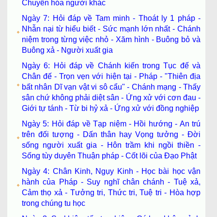
Chuyển hóa người khác
Ngày 7: Hỏi đáp về Tam minh - Thoát ly 1 pháp -
Nhẫn nại từ hiểu biết - Sức mạnh lớn nhất - Chánh
niệm trong từng việc nhỏ - Xăm hình - Buông bỏ và
Buông xả - Người xuất gia
Ngày 6: Hỏi đáp về Chánh kiến trong Tục đế và
Chân đế - Trọn vẹn với hiện tại - Pháp - "Thiên địa
bất nhân Dĩ vạn vật vi sô cẩu" - Chánh mạng - Thấy
sân chứ không phải diệt sân - Ứng xử với cơn đau -
Giới tự tánh - Từ bi hỷ xả - Ứng xử với đồng nghiệp
Ngày 5: Hỏi đáp về Tạp niệm - Hồi hướng - An trú
trên đối tượng - Dấn thân hay Vọng tưởng - Đời
sống người xuất gia - Hôn trầm khi ngồi thiền -
Sống tùy duyên Thuận pháp - Cốt lõi của Đạo Phật
Ngày 4: Chân Kinh, Ngụy Kinh - Học bài học vận
hành của Pháp - Suy nghĩ chân chánh - Tuệ xả,
Cảm thọ xả - Tưởng tri, Thức tri, Tuệ tri - Hòa hợp
trong chúng tu học