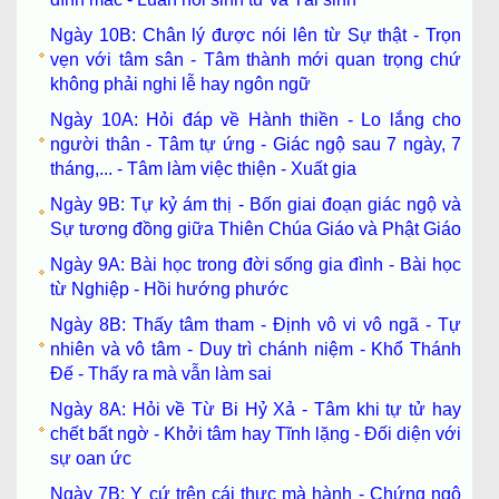
Ngày 10B: Chân lý được nói lên từ Sự thật - Trọn
vẹn với tâm sân - Tâm thành mới quan trọng chứ
không phải nghi lễ hay ngôn ngữ
Ngày 10A: Hỏi đáp về Hành thiền - Lo lắng cho
người thân - Tâm tự ứng - Giác ngộ sau 7 ngày, 7
tháng,... - Tâm làm việc thiện - Xuất gia
Ngày 9B: Tự kỷ ám thị - Bốn giai đoạn giác ngộ và
Sự tương đồng giữa Thiên Chúa Giáo và Phật Giáo
Ngày 9A: Bài học trong đời sống gia đình - Bài học
từ Nghiệp - Hồi hướng phước
Ngày 8B: Thấy tâm tham - Định vô vi vô ngã - Tự
nhiên và vô tâm - Duy trì chánh niệm - Khổ Thánh
Đế - Thấy ra mà vẫn làm sai
Ngày 8A: Hỏi về Từ Bi Hỷ Xả - Tâm khi tự tử hay
chết bất ngờ - Khởi tâm hay Tĩnh lặng - Đối diện với
sự oan ức
Ngày 7B: Y cứ trên cái thực mà hành - Chứng ngộ