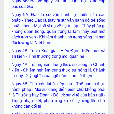
Ngày 5B: Hỏi về ngày Vu Lan - Tịnh độ - Các cấp
bậc của Giới
Ngày 5A: Đạo là sự vận hành tự nhiên của các
pháp - Theo Đạo là thấy ra sự vận hành đó để sống
thuận theo - Một số ví dụ về sự tu tập - Thấy pháp gì
không quan trọng, quan trọng là tâm thấy biết một
cách trọn vẹn - Khi tâm thanh tịnh trong sáng thì mọi
đối tượng là Niết-bàn
Ngày 4B: Tu và Xuất gia - Hiểu Đạo - Kiến thức và
Tri kiến - Tình thương trong mối quan hệ
Ngày 4A: Trải nghiệm trung thực sự sống là Chánh
kiến - Chiêm nghiệm trung thực sự sống là Chánh
tư duy - 2 ý nghĩa của ngũ uẩn - Làm từ thiện
Ngày 3B: Thứ còn lại ở kiếp sau - Thế nào là thực
hành pháp - Mọi sự đang diễn biến chứ không phải
là Thường hay Đoạn - Đối trị: sự vi tế của bản ngã -
Trong nhận biết, pháp ứng xử sẽ tự ứng lên chứ
không cần đối trị