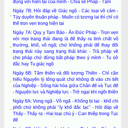
đúng với hiện tại của mình - Chia sẻ Pháp - Tâm
Ngày 7B: Hỏi đáp về Giác ngộ - Các loại vô cảm -
Tùy duyên thuận pháp - Muốn có tương lai thì chỉ có
thể trọn vẹn trong hiện tại
Ngày 7A: Quy y Tam Bảo - Ân Đức Pháp - Trọn vẹn
với mọi trạng thái đang là để thấy ra tính chất vô
thường, khổ, vô ngã; chứ không phải để thay đổi
trạng thái này sang trạng thái khác - Trả pháp về
cho pháp chứ đừng bắt pháp theo ý mình - Tu sở
đắc hay Tu giác ngộ
Ngày 6B: Tâm thiền và đối tượng Thiền - Chỉ cần
hiểu Nguyên lý tổng quát chứ không đi vào chi tiết
của Nghiệp - Sống hài hòa giữa Chân đế và Tục đế
- Nguyện lực và Nghiệp lực - Trở ngại khi ngồi thiền
Ngày 6A: Vong ngã - Vô ngã - Không bị lạc - khổ chi
phối chứ không phải "ly khổ đắc lạc" - Hỏi đáp về
Thấy - Thấy ra - Hai loại chú ý - Can thiệp trong Tục
đế