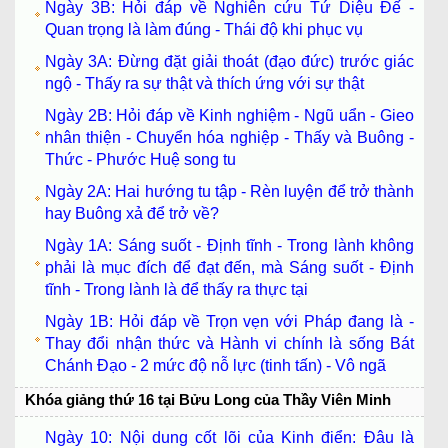
Ngày 3B: Hỏi đáp về Nghiên cứu Tứ Diệu Đế -
Quan trọng là làm đúng - Thái độ khi phục vụ
Ngày 3A: Đừng đặt giải thoát (đạo đức) trước giác
ngộ - Thấy ra sự thật và thích ứng với sự thật
Ngày 2B: Hỏi đáp về Kinh nghiệm - Ngũ uẩn - Gieo
nhân thiện - Chuyển hóa nghiệp - Thấy và Buông -
Thức - Phước Huệ song tu
Ngày 2A: Hai hướng tu tập - Rèn luyện để trở thành
hay Buông xả để trở về?
Ngày 1A: Sáng suốt - Định tĩnh - Trong lành không
phải là mục đích để đạt đến, mà Sáng suốt - Định
tĩnh - Trong lành là để thấy ra thực tại
Ngày 1B: Hỏi đáp về Trọn vẹn với Pháp đang là -
Thay đổi nhận thức và Hành vi chính là sống Bát
Chánh Đạo - 2 mức độ nỗ lực (tinh tấn) - Vô ngã
Khóa giảng thứ 16 tại Bửu Long của Thầy Viên Minh
Ngày 10: Nội dung cốt lõi của Kinh điển: Đâu là