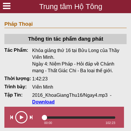
Trung tâm Hộ Tông
Pháp Thoại
Thông tin tác phẩm đang phát
Tác Phẩm:
Khóa giảng thứ 16 tại Bửu Long của Thầy
Viên Minh.
Ngày 4: Niệm Pháp - Hỏi đáp về Chánh
mạng - Thất Giác Chi - Ba loại thế giới.
Thời lượng:
1:42:23
Trình bày:
Viên Minh
Tập Tin:
2016_KhoaGiangThu16/Ngay4.mp3
-
Download
00:00
102:23