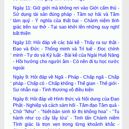
Ngày 11: Giữ giới mà không rơi vào Giới cấm thủ -
Sử dụng tài sản đúng pháp - Tâm sợ hãi và Tâm
tàm quý - Ý nghĩa của thất bại - Chánh niệm tỉnh
giác trên sự thở - Tại sao khởi lên những suy nghĩ
bất thiện
Ngày 10: Hỏi đáp về các bài kệ - Thấy ra sự thật -
Đạo và Đức - Thông minh và Trí tuệ - Đọc chính
mình - Tự do và Kỷ luật - Bài kệ của Ngài Huệ Năng
- Hồi hướng cho người âm - Có nên đi tu học nước
ngoài
Ngày 9: Hỏi đáp về Ngã - Pháp - Chấp ngã - Chấp
pháp - Chấp có - Chấp không - Thế gian - Thế giới -
Sự nhẫn nại - Tình thương vô điều kiện
Ngày 8: Hỏi đáp về Hình thức và Nội dung của Đạo
Phật - Nghiệp và cách sám hối - Tâm đạo Tâm quả -
Chữ "Như" - "Niết-bàn sinh tử thị không hoa" - "Tu
hành như cọ cây lấy lửa" - Tinh tấn Chánh niệm
Tỉnh giác là trọn vẹn trong từng khoảnh khắc -