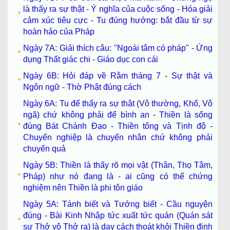
là thấy ra sự thật - Ý nghĩa của cuộc sống - Hóa giải
cảm xúc tiêu cực - Tu đúng hướng: bắt đầu từ sự
hoàn hảo của Pháp
Ngày 7A: Giải thích câu: "Ngoài tâm có pháp" - Ứng
dụng Thất giác chi - Giáo dục con cái
Ngày 6B: Hỏi đáp về Rằm tháng 7 - Sự thật và
Ngôn ngữ - Thờ Phật đúng cách
Ngày 6A: Tu để thấy ra sự thật (Vô thường, Khổ, Vô
ngã) chứ không phải để bình an - Thiền là sống
đúng Bát Chánh Đạo - Thiền tông và Tịnh độ -
Chuyển nghiệp là chuyển nhân chứ không phải
chuyển quả
Ngày 5B: Thiền là thấy rõ mọi vật (Thân, Thọ Tâm,
Pháp) như nó đang là - ai cũng có thể chứng
nghiệm nên Thiền là phi tôn giáo
Ngày 5A: Tánh biết và Tướng biết - Cầu nguyện
đúng - Bài Kinh Nhập tức xuất tức quán (Quán sát
sự Thở vô Thở ra) là dạy cách thoát khỏi Thiền định