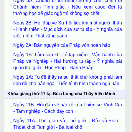
Ngày 3A: Chuẩn bị tốt nhất cho sự chết chính là
Chánh niệm Tỉnh giác - Nếu xem cuộc đời là
trường học để giác ngộ thì không sợ chết
Ngày 2B: Hỏi đáp về Sự hối tiếc khi mất người thân
- Hành thiền - Mục đích của sự tu tập - Ý nghĩa của
việc niệm Phật vãng sanh
Ngày 2A: Bản nguyên của Pháp vốn hoàn hảo
Ngày 1B: Làm sao khi có tạp niệm - Vận hành của
Pháp và Nghiệp - Hai hướng tu tập - Ý nghĩa bát
quan trai giới - Học Pháp - Hành Pháp
Ngày 1A: Tu để thấy ra sự thật chứ không phải làm
con rối cho bản ngã - Tiến trình hình thành ngũ uẩn
Khóa giảng thứ 17 tại Bửu Long của Thầy Viên Minh
Ngày 11B: Hỏi đáp về bài kệ của Thiền sư Vĩnh Gia
- Tam nghiệp - Cách dạy con
Ngày 11A: Thế gian và Thế giới - Đời và Đạo -
Thoát khỏi Tam giới - Ba loại khổ