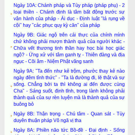
Ngày 10A: Chánh pháp và Tùy pháp (pháp phụ) - 2
loại thiền - Chánh định là tâm bất động trước sự
vận hành của pháp - Ái dục - Định luật "lá rụng về
cội" hay "các phục quy kỳ căn" của pháp
Ngày 9B: Giác ngộ trên cái thực của chính mình
chứ không phải mượn thành quả của người khác -
Chữa vết thương tinh thần hay học bài học giác
ngộ? - Ứng xử với tâm ganh tỵ - Thiên đàng và địa
ngục - Cõi âm - Niệm Phật vãng sanh
Ngày 9A: "Ta đến như kẻ trộm, phước thay kẻ nào
ngày đêm tỉnh thức" - "Ta là đường đi, lẽ thật và sự
sống. Chẳng bởi ta thì không ai đến được cùng
Cha" - Sáng suốt, định tĩnh, trong lành không phải
thành quả của sự rèn luyện mà là thành quả của sự
buông bỏ
Ngày 8B: Thận trọng - Chú tâm - Quan sát - Tùy
duyên thuận pháp Vô ngã vị tha
Ngày 8A: Phiền não tức Bồ-đề - Đại định - Sống