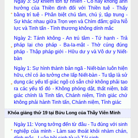
Ngày 3: Sự khiêm tốn tự nhiên - Có hay không ảnh
hưởng của Thiền định đối với Thiền tuệ - Thấy
bằng trí tuệ - Phân biệt chú tâm, chú ý, tập trung -
Sự khác nhau giữa Trọn vẹn và Chìm đắm; giữa Nỗ
lực và Tinh tấn - Tình thương không dính mắc
Ngày 2: Tánh không - An trú tâm - Tứ hạnh - Trả
pháp lại cho pháp - Ba-la-mật - Thờ cúng đúng
pháp - Thập pháp giới - Hữu dư y và Vô dư y Niết-
bàn
Ngày 1: Sự hình thành bản ngã - Niết-bàn luôn hiện
hữu, chỉ có ảo tưởng che lấp Niết-bàn - Tu tập là sử
dụng các yếu tố giác ngộ có sẵn chứ không phải tạo
ra các yếu tố đó - Không phóng dật, thất niệm, bất
giác chính là Tinh tấn, Chánh niệm, Tỉnh giác chứ
không phải hành Tinh tấn, Chánh niệm, Tỉnh giác
Khóa giảng thứ 19 tại Bửu Long của Thầy Viên Minh
Ngày 11: Vọng tưởng đến từ đâu - Tu đúng với sinh
nghiệp của mình - Làm sao thoát khỏi nhàm chán,
dính mắc - Luân hồi sinh tử và Tái sinh