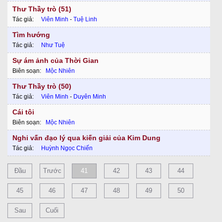
Thư Thầy trò (51)
Tác giả:
Viên Minh
-
Tuệ Linh
Tìm hướng
Tác giả:
Như Tuệ
Sự ám ảnh của Thời Gian
Biên soạn:
Mộc Nhiên
Thư Thầy trò (50)
Tác giả:
Viên Minh
-
Duyên Minh
Cái tôi
Biên soạn:
Mộc Nhiên
Nghi vấn đạo lý qua kiến giải của Kim Dung
Tác giả:
Huỳnh Ngọc Chiến
Đầu
Trước
41
42
43
44
45
46
47
48
49
50
Sau
Cuối