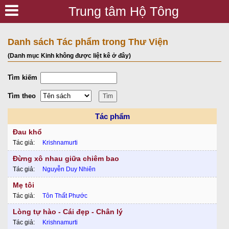
Trung tâm Hộ Tông
Danh sách Tác phẩm trong Thư Viện
(Danh mục Kinh không được liệt kê ở đây)
Tìm kiếm
Tìm theo
Tác phẩm
Đau khổ
Tác giả:
Krishnamurti
Đừng xô nhau giữa chiêm bao
Tác giả:
Nguyễn Duy Nhiên
Mẹ tôi
Tác giả:
Tôn Thất Phước
Lòng tự hào - Cái đẹp - Chân lý
Tác giả:
Krishnamurti