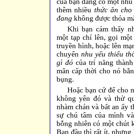
của bạn đang có một nhu 
thêm nhiều
thức ăn cho 
đang
không được thỏa m
Khi bạn cảm thấy n
một tạp chí lên, gọi một
truyền hình, hoặc lên mạ
chuyển
nhu yếu thiếu t
gì đó
của trí năng thàn
mãn cấp thời cho nó bằn
bụng.
Hoặc bạn cứ để cho m
không yên đó và thử q
nhàm chán và bất an ấy t
sự chú tâm của mình v
bỗng nhiên có một chút k
Ban đầu thì rất ít, nhưn