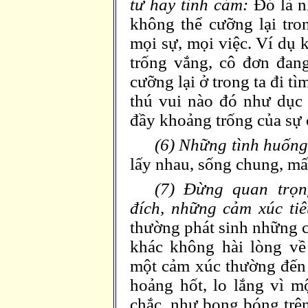
tư hay tình cảm:
Đó là 
không thể cưỡng lại tro
mọi sự, mọi việc. Ví dụ 
trống vắng, cô đơn đan
cưỡng lại ở trong ta đi 
thú vui nào đó như dục 
đầy khoảng trống của sự 
(6) Những tình huống
lấy nhau, sống chung, mấ
(7) Đừng quan trọn
đích, những cảm xúc tiê
thường phát sinh những c
khác không hài lòng v
một cảm xúc thường đến b
hoảng hốt, lo lắng vì m
chắc, như bong bóng trên