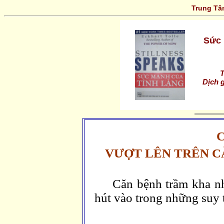
Trung T
Sức 
T
Dịch 
C
VƯỢT LÊN TRÊN C
Căn bệnh trầm kha nh
hút vào trong những suy t