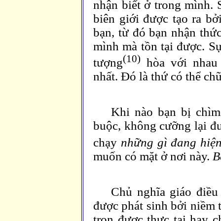
nhận biết ở trong mình.
biên giới được tạo ra bở
bạn, từ đó bạn nhận thức
mình mà tồn tại được. Sự
(10)
tượng
hòa với nhau 
nhất. Đó là thứ có thể ch
Khi nào bạn bị chì
buộc, không cưỡng lại đư
chạy
những gì đang hiện
muốn có mặt ở nơi này.
B
Chủ nghĩa giáo điều
được phát sinh bởi niềm t
trọn được thực tại hay c