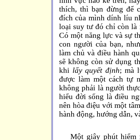
lĩnh vực nào kể trên, ha
thích, thì bạn đừng để 
đích của mình dính líu n
loại suy tư đó chỉ còn l
Có một năng lực và sự th
con người của bạn, như
làm chủ và điều hành quá
sẽ không còn sử dụng th
khi
lấy quyết định
; mà 
được làm một cách tự n
không phải là người thự
hiểu đời sống là điều ng
nên hòa điệu với một tâm
hành động, hướng dẫn, v
Một giây phút hiểm 