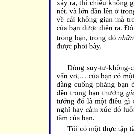
xảy ra, thì chiều không 
nét, và lớn dần lên ở tro
về cái không gian mà t
của bạn được diễn ra. Đó
trong bạn, trong đó
nhữn
được phơi bày.
Dòng suy-tư-không-có
vẩn vơ,… của bạn có một 
dàng cuống phăng bạn đ
đến trong bạn thường
gi
tưởng đó là một điều gì
nghĩ hay cảm xúc đó luôn
tâm của bạn.
Tôi có một thực tập t