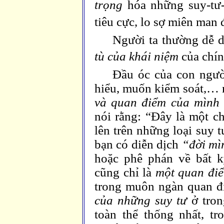
trọng
hóa những suy-tư
tiêu cực, lo sợ miên man 
Người ta thường dễ 
tù của khái niệm
của chí
Đầu óc của con ngườ
hiểu, muốn kiểm soát,…
và quan điểm của mình
nói rằng: “Đây là một c
lên trên những loại suy 
bạn có diễn dịch
“đời mì
hoặc phê phán về bất 
cũng chỉ là
một quan đi
trong muôn ngàn quan đ
của những suy tư
ở tron
toàn thể thống nhất, t