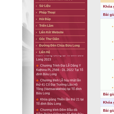
Sử Liệu
Khóa 
Pháp Thoại
Bài gi
Hỏi Đáp
Triển Lãm
Liên Kết Website
Góc Thư Giãn
Đường Đến Chùa Bửu Long
Chương trình Đêm Đầu-đà
Rằm Tháng Giêng tại Tổ đình Bửu
Liên Hệ
Long 2023
Chương Trình Đại Lễ Dâng Y
Kaṭhina PL.2566 - DL.2022 Tại Tổ
đình Bửu Long
Chương trình Lễ húy nhật lần
thứ 41 Cố Đại Trưởng Lão Hộ
Tông (Vaṃsarakkhita) tại Tổ đình
Bửu Long
Bài gi
Khóa giảng Thiền lần thứ 21 tại
Tổ đình Bửu Long
Khóa 
Chương trình Đêm Đầu-đà
Bài gi
Rằm Tháng Giêng tại Tổ đình Bửu