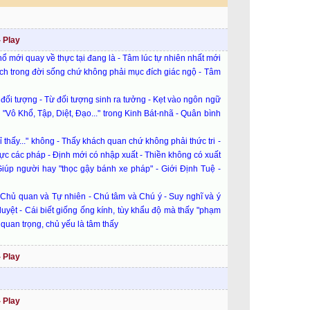
 Play
ổ mới quay về thực tại đang là - Tâm lúc tự nhiên nhất mới
ích trong đời sống chứ không phải mục đích giác ngộ - Tâm
 đối tượng - Từ đối tượng sinh ra tưởng - Kẹt vào ngôn ngữ
 "Vô Khổ, Tập, Diệt, Đạo..." trong Kinh Bát-nhã - Quân bình
ỉ thấy..." không - Thấy khách quan chứ không phải thức tri -
hực các pháp - Định mới có nhập xuất - Thiền không có xuất
 Giúp người hay "thọc gậy bánh xe pháp" - Giới Định Tuệ -
: Chủ quan và Tự nhiên - Chú tâm và Chú ý - Suy nghĩ và ý
yệt - Cái biết giống ống kính, tùy khẩu độ mà thấy "phạm
 quan trọng, chủ yếu là tâm thấy
 Play
 Play