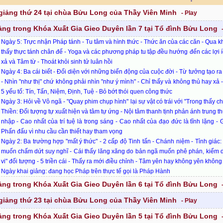
giảng thứ 24 tại chùa Bửu Long của Thầy Viên Minh
- Play
ảng trong Khóa Xuất Gia Gieo Duyên lần 7 tại Tổ đình Bửu Long
-
Ngày 5: Trực nhận Pháp tánh - Tu tâm và hình thức - Thức ăn của các căn - Qua kh
thấy thực tánh chân đế - Yoga và các phương pháp tu tập đều hướng đến các lợi 
xả và Tâm từ - Thoát khỏi sinh tử luân hồi
Ngày 4: Ba cái biết - Đối diện với những biến động của cuộc đời - Từ tưởng tạo ra
- Nhìn "như thị" chứ không phải nhìn "như ý mình" - Chỉ thấy và không thủ hay xả -
5 yếu tố: Tín, Tấn, Niệm, Định, Tuệ - Bỏ bớt thói quen công thức
Ngày 3: Hỏi về Vô ngã - "Quay phim chụp hình" lại sự vật có trái với "Trong thấy ch
Thiền: Đối tượng tự xuất hiện và tâm tự ứng - Nội tâm thanh tịnh phản ánh trung t
nhập - Cao nhất của trí tuệ là trong sáng - Cao nhất của đạo đức là tĩnh lặng -
Phấn đấu vì nhu cầu cần thiết hay tham vọng
Ngày 2: Ba trường hợp "mất ý thức" - 2 cấp độ Tinh tấn - Chánh niệm - Tỉnh giác
muốn chấm dứt suy nghĩ - Cái thấy lăng xăng do bản ngã muốn phê phán, kiểm du
vi" đối tượng - 5 triền cái - Thấy ra mới điều chỉnh - Tâm yên hay không yên không
Ngày khai giảng: đang học Pháp trên thực tế gọi là Pháp Hành
ảng trong Khóa Xuất Gia Gieo Duyên lần 6 tại Tổ đình Bửu Long
-
giảng thứ 23 tại chùa Bửu Long của Thầy Viên Minh
- Play
ảng trong Khóa Xuất Gia Gieo Duyên lần 5 tại Tổ đình Bửu Long
-