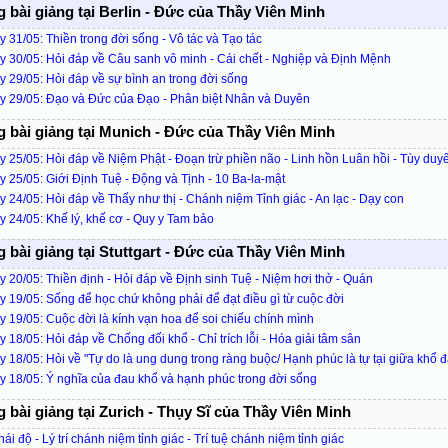
bài giảng tại Berlin - Đức của Thầy Viên Minh
 31/05: Thiền trong đời sống - Vô tác và Tạo tác
 30/05: Hỏi đáp về Câu sanh vô minh - Cái chết - Nghiệp và Định Mệnh
 29/05: Hỏi đáp về sự bình an trong đời sống
y 29/05: Đạo và Đức của Đạo - Phân biệt Nhân và Duyên
 bài giảng tại Munich - Đức của Thầy Viên Minh
 25/05: Hỏi đáp về Niệm Phật - Đoạn trừ phiền não - Linh hồn Luân hồi - Tùy duy
 25/05: Giới Định Tuệ - Động và Tịnh - 10 Ba-la-mật
 24/05: Hỏi đáp về Thấy như thị - Chánh niệm Tỉnh giác - An lạc - Dạy con
 24/05: Khế lý, khế cơ - Quy y Tam bảo
bài giảng tại Stuttgart - Đức của Thầy Viên Minh
 20/05: Thiền định - Hỏi đáp về Định sinh Tuệ - Niệm hơi thở - Quán
 19/05: Sống để học chứ không phải để đạt điều gì từ cuộc đời
 19/05: Cuộc đời là kính vạn hoa để soi chiếu chính mình
 18/05: Hỏi đáp về Chống đối khổ - Chỉ trích lỗi - Hóa giải tâm sân
 18/05: Hỏi về "Tự do là ung dung trong ràng buộc/ Hạnh phúc là tự tại giữa khổ đ
 18/05: Ý nghĩa của đau khổ và hạnh phúc trong đời sống
bài giảng tại Zurich - Thụy Sĩ của Thầy Viên Minh
hái độ - Lý trí chánh niệm tỉnh giác - Trí tuệ chánh niệm tỉnh giác