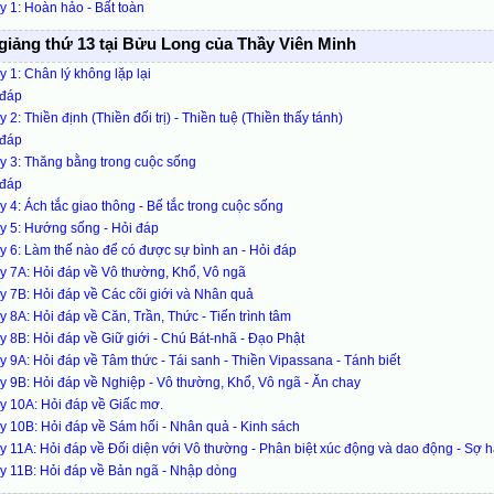
 1: Hoàn hảo - Bất toàn
giảng thứ 13 tại Bửu Long của Thầy Viên Minh
 1: Chân lý không lặp lại
 đáp
 2: Thiền định (Thiền đối trị) - Thiền tuệ (Thiền thấy tánh)
 đáp
y 3: Thăng bằng trong cuộc sống
 đáp
 4: Ách tắc giao thông - Bế tắc trong cuộc sống
y 5: Hướng sống - Hỏi đáp
 6: Làm thế nào để có được sự bình an - Hỏi đáp
 7A: Hỏi đáp về Vô thường, Khổ, Vô ngã
 7B: Hỏi đáp về Các cõi giới và Nhân quả
 8A: Hỏi đáp về Căn, Trần, Thức - Tiến trình tâm
 8B: Hỏi đáp về Giữ giới - Chú Bát-nhã - Đạo Phật
 9A: Hỏi đáp về Tâm thức - Tái sanh - Thiền Vipassana - Tánh biết
 9B: Hỏi đáp về Nghiệp - Vô thường, Khổ, Vô ngã - Ăn chay
y 10A: Hỏi đáp về Giấc mơ.
 10B: Hỏi đáp về Sám hối - Nhân quả - Kinh sách
 11A: Hỏi đáp về Đối diện với Vô thường - Phân biệt xúc động và dao động - Sợ hã
y 11B: Hỏi đáp về Bản ngã - Nhập dòng