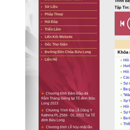
Trình bà
Sử Liệu
Tập Tin:
Pháp Thoại
Hỏi Đáp
Triển Lãm
Liên Kết Website
Góc Thư Giãn
Khóa 
Đường Đến Chùa Bửu Long
Liên Hệ
Hỏi 
Hướn
Hỏi 
Các 
Sự c
Chương trình Đêm Đầu-đà
Ba g
Rằm Tháng Giêng tại Tổ đình Bửu
"Mản
Long 2023
Sự h
Chương Trình Đại Lễ Dâng Y
Hỏi 
Kaṭhina PL.2566 - DL.2022 Tại Tổ
đình Bửu Long
Sự h
Ba l
Chương trình Lễ húy nhật lần
Thiề
thứ 41 Cố Đại Trưởng Lão Hộ
Tông (Vaṃsarakkhita) tại Tổ đình