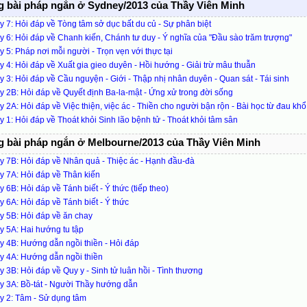
 bài pháp ngắn ở Sydney/2013 của Thầy Viên Minh
 7: Hỏi đáp về Tòng tâm sở dục bất du củ - Sự phân biệt
 6: Hỏi đáp về Chanh kiến, Chánh tư duy - Ý nghĩa của "Đầu sào trăm trượng"
 5: Pháp nơi mỗi người - Trọn vẹn với thực tại
 4: Hỏi đáp về Xuất gia gieo duyên - Hồi hướng - Giải trừ mâu thuẫn
 3: Hỏi đáp về Cầu nguyện - Giới - Thập nhị nhân duyên - Quan sát - Tái sinh
 2B: Hỏi đáp về Quyết định Ba-la-mật - Ứng xử trong đời sống
 2A: Hỏi đáp về Việc thiện, việc ác - Thiền cho người bận rộn - Bài học từ đau khổ
 1: Hỏi đáp về Thoát khỏi Sinh lão bệnh tử - Thoát khỏi tâm sân
 bài pháp ngắn ở Melbourne/2013 của Thầy Viên Minh
 7B: Hỏi đáp về Nhân quả - Thiệc ác - Hạnh đầu-đà
 7A: Hỏi đáp về Thân kiến
 6B: Hỏi đáp về Tánh biết - Ý thức (tiếp theo)
 6A: Hỏi đáp về Tánh biết - Ý thức
 5B: Hỏi đáp về ăn chay
 5A: Hai hướng tu tập
 4B: Hướng dẫn ngồi thiền - Hỏi đáp
y 4A: Hướng dẫn ngồi thiền
 3B: Hỏi đáp về Quy y - Sinh tử luân hồi - Tình thương
y 3A: Bồ-tát - Người Thầy hướng dẫn
y 2: Tâm - Sử dụng tâm