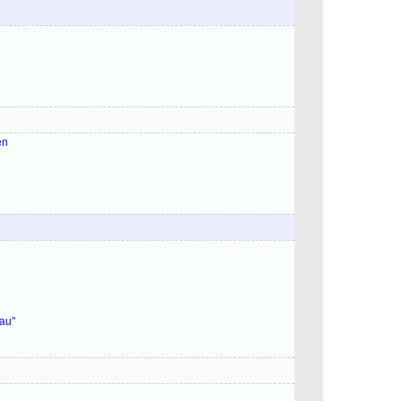
ên
au"