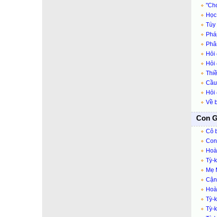
"Chọ
Học
Tùy
Pháp
Phân
Hỏi
Hỏi 
Thiề
Cầu
Hỏi 
Về b
Con G
Cô b
Con 
Hoà
Tỳ-
Mẹ M
Cận 
Hoàn
Tỳ-k
Tỳ-k