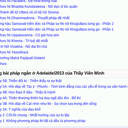
hưu Ni Pacatara - Đệ nhất thông luật
khưu Ni Bhadda Kundalakesa - Nữ đạo sĩ tóc quăn
hánh đệ tử Uttara và cô kỹ nữ Sirama
khưu Ni Dhammadinna - Thuyết pháp đệ nhất
g hậu Samavati hiền đức và Pháp sư thị nữ Khujjuttara lưng gù - Phần 2
g hậu Samavati hiền đức và Pháp sư thị nữ Khujjuttara lưng gù - Phần 1
khưu Ni Uppalavanna - Cô gái hoa sen
hưu Ni Khema - Trí tuệ đệ nhất
h Nữ Visakha - Nữ đại thí chủ
khưu Ni Yasodhara
Trưởng Mahā Pajāpatī Gotamī
thưa
 bài pháp ngắn ở Adelaide/2013 của Thầy Viên Minh
 5B: Thiền đối trị - Thiền thấy ra sự thật
 5A: Hỏi đáp về Tác ý - Phước - Tính bình đẳng của các yếu tố trong sự vận hành
 4B: Học Đạo ở đâu - Thấy là hành
 4A: Thiên thượng thiên hạ duy ngã độc tôn - Bố thí
 3B: Hỏi đáp về Cái nhìn như thị - Sự chọn lựa trong đời sống
y 3A: Ý nghĩa của đau khổ
 2: Cốt lõi chung - Nhất hướng của sự tu tập
 1: Không phương pháp thì tất cả đều là phương pháp