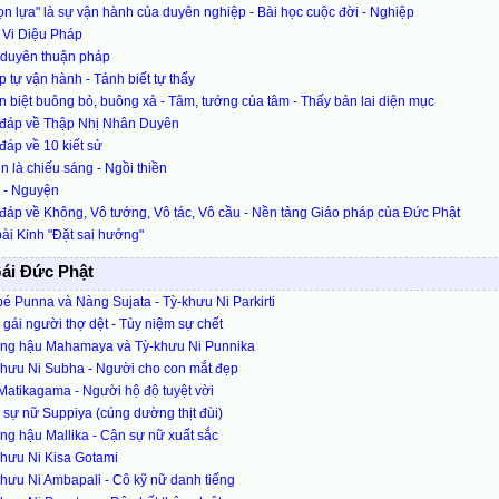
n lựa" là sự vận hành của duyên nghiệp - Bài học cuộc đời - Nghiệp
 Vi Diệu Pháp
 duyên thuận pháp
 tự vận hành - Tánh biết tự thấy
 biệt buông bỏ, buông xả - Tâm, tướng của tâm - Thấy bản lai diện mục
 đáp về Thập Nhị Nhân Duyên
đáp về 10 kiết sử
n là chiếu sáng - Ngồi thiền
 - Nguyện
đáp về Không, Vô tướng, Vô tác, Vô cầu - Nền tảng Giáo pháp của Đức Phật
ài Kinh "Đặt sai hướng"
ái Đức Phật
é Punna và Nàng Sujata - Tỳ-khưu Ni Parkirti
gái người thợ dệt - Tùy niệm sự chết
ng hậu Mahamaya và Tỳ-khưu Ni Punnika
khưu Ni Subha - Người cho con mắt đẹp
atikagama - Người hộ độ tuyệt vời
sự nữ Suppiya (cúng dường thịt đùi)
g hậu Mallika - Cận sự nữ xuất sắc
hưu Ni Kisa Gotami
hưu Ni Ambapali - Cô kỹ nữ danh tiếng