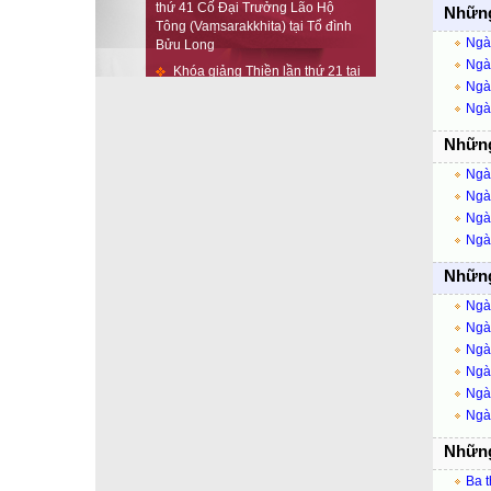
Những 
Bửu Long
Khóa giảng Thiền lần thứ 21 tại
Ngày
Tổ đình Bửu Long
Ngày
Chương trình Đêm Đầu-đà
Ngày
Rằm Tháng Giêng tại Tổ đình Bửu
Ngà
Long (2566-2022)
Những
Tổng kết công tác Từ thiện xã
hội năm 2021 của Tổ đình Bửu
Ngày
Long
Ngày
Hình Ảnh Đại Lễ Dâng Y
Ngày
Kaṭhina PL.2565 - DL.2021 Tại Tổ
Ngày
đình Bửu Long
Những 
THÔNG BÁO VỀ LỄ HUÝ NHẬT
ĐẠI TRƯỞNG LÃO HỘ TÔNG LẦN
Ngày
THỨ 40
Ngày
THÔNG BÁO V/V TẠM ĐÓNG
Ngày
CỬA BẢO THÁP GOTAMA CETIYA
Ngày
VÀ TẠM NGỪNG THAM QUAN TỔ
Ngày
ĐÌNH
Ngày
Những 
Ba t