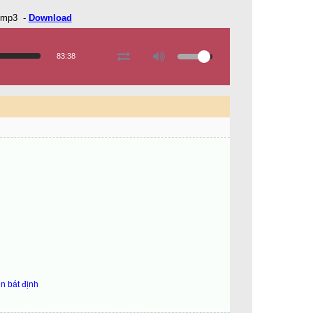
.mp3
-
Download
83:38
n bát định