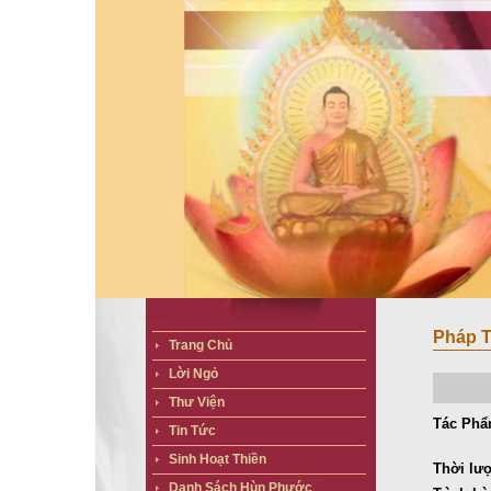
Pháp T
Trang Chủ
Lời Ngỏ
Thư Viện
Tác Phẩ
Tin Tức
Sinh Hoạt Thiền
Thời lư
Danh Sách Hùn Phước